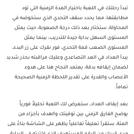
تبدأ رحلتك في اللعبة باختيار المدة الزمنية التي تود
مطابقتها، مما يحدد سقف التحدي الذي ستخوضه في
المحاولة، ستختار بعد ذلك درجة الصعوبة، حيث يمثل
المستوى السهل بداية جيدة للتدريب، بينما يمثل
المستوى الصعب قمة التحدي، فور نقرك على زر البدء،
يبدأ العداد في العد التصاعدي وعليك مراقبته بحذر شديد
لضمان إيقافه بدقة، يعتمد النجاح هنا على هدوء
الأعصاب والقدرة على تقدير اللحظة الزمنية الصحيحة
تماماً.
بعد إيقاف العداد، ستعرض لك اللعبة تحليلاً فورياً
يوضح الفارق الزمني بين توقيتك والهدف بأجزاء من
المئة، ستقرأ تعليقاً تفاعلياً يظهر على الشاشة بناءً على
مدى قربك من الرقم المستهدف الذي اخترته في البداية،